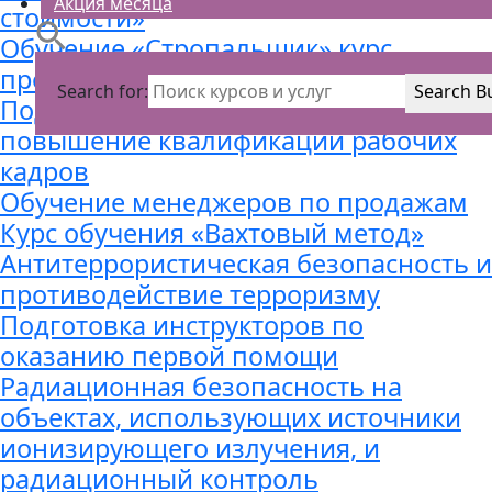
Акция месяца
стоимости»
Обучение «Стропальщик» курс
профессиональной подготовки
Search for:
Search B
Подготовка, переподготовка и
повышение квалификации рабочих
кадров
Обучение менеджеров по продажам
Курс обучения «Вахтовый метод»
Антитеррористическая безопасность и
противодействие терроризму
Подготовка инструкторов по
оказанию первой помощи
Радиационная безопасность на
объектах, использующих источники
ионизирующего излучения, и
радиационный контроль