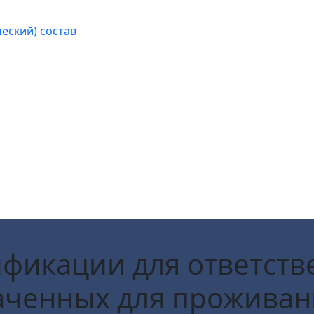
еский) состав
икации для ответств
аченных для проживан