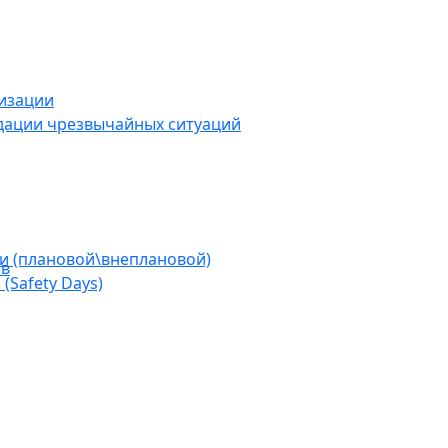
низации
дации чрезвычайных ситуаций
ии (плановой\внеплановой)
ов
(Safety Days)