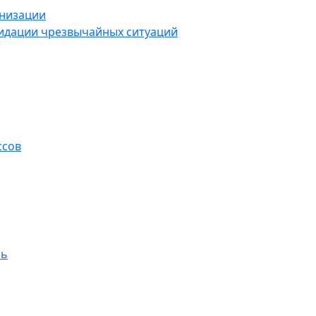
анизации
видации чрезвычайных ситуаций
ссов
ль