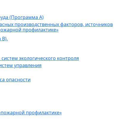
уда (Программа А)
асных производственных факторов, источников
пожарной профилактике»
В).
 систем экологического контроля
истем управления
са опасности
опожарной профилактике»