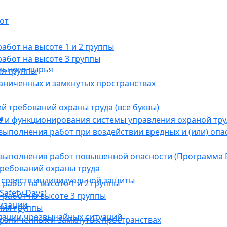
от
бот на высоте 1 и 2 группы
абот на высоте 3 группы
льного сырья
ия группы
раниченных и замкнутых пространствах
й требований охраны труда (все буквы)
и
 и функционирования системы управления охраной тру
ыполнения работ при воздействии вредных и (или) опа
выполнения работ повышенной опасности (Программа В
требований охраны труда
 средств индивидуальной защиты
абот на высоте 1 и 2 группы
afety Days)
работ на высоте 3 группы
низации
ния группы
дации чрезвычайных ситуаций
граниченных и замкнутых пространствах