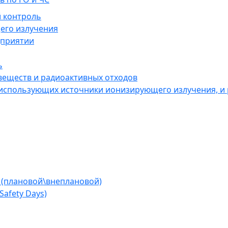
 контроль
его излучения
дприятии
ь
веществ и радиоактивных отходов
 использующих источники ионизирующего излучения, и
 (плановой\внеплановой)
afety Days)