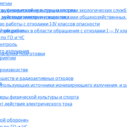
иятии
ы физической культуры и спорта
руководителями и специалистами экологических служб 
действия электрического тока
 руководителями и специалистами общехозяйственных 
о работы с отходами I-IV классов опасности
ой обороне»
при работах в области обращения с отходами I — IV кл
по ГО и ЧС
онтроль
го излучения
нальной подготовки
приятии
роизводстве
еществ и радиоактивных отходов
в
использующих источники ионизирующего излучения, и 
ры физической культуры и спорта
 действия электрического тока
кой обороне»
в по ГО и ЧС