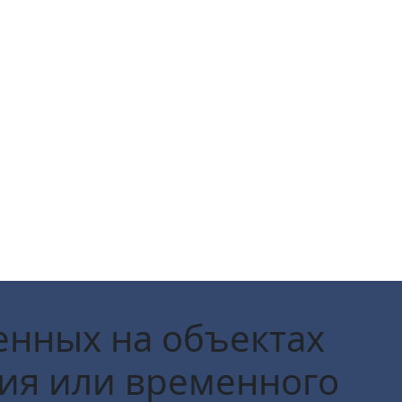
енных на объектах
ия или временного