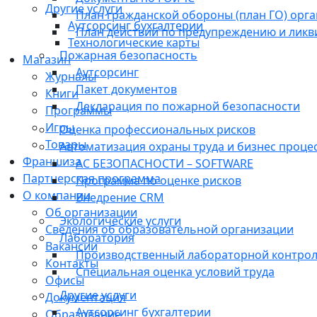
Другие услуги
План гражданской обороны (план ГО) орг
Аутсорсинг бухгалтерии
План действий по предупреждению и лик
Технологические карты
Пожарная безопасность
Магазин
Аутсорсинг
Журналы
Пакет документов
Книги
Декларация по пожарной безопасности
Программы
Игры
Оценка профессиональных рисков
Товары
Автоматизация охраны труда и бизнес проце
Франшиза
АС БЕЗОПАСНОСТИ – SOFTWARE
Партнерская программа
Программа по оценке рисков
О компании
Внедрение CRM
Об организации
Экологические услуги
Сведения об образовательной организации
Лаборатория
Вакансии
Производственный лабораторной контро
Контакты
Специальная оценка условий труда
Офисы
Другие услуги
Документация
Аутсорсинг бухгалтерии
Образование