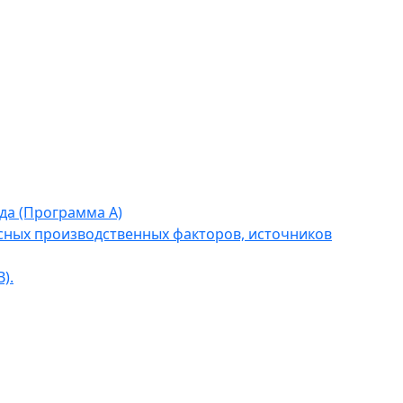
да (Программа А)
сных производственных факторов, источников
).