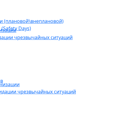
ии (плановой\внеплановой)
(Safety Days)
низации
дации чрезвычайных ситуаций
ов
анизации
видации чрезвычайных ситуаций