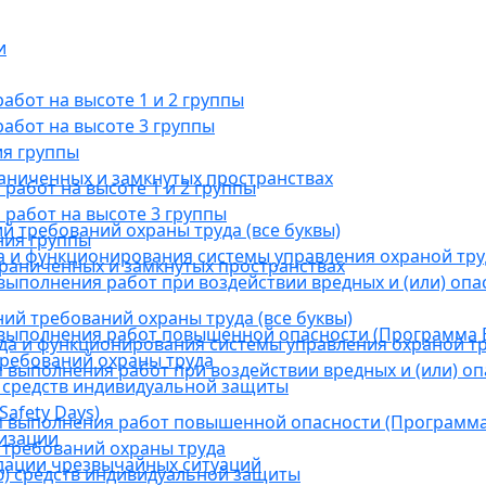
и
бот на высоте 1 и 2 группы
абот на высоте 3 группы
ия группы
раниченных и замкнутых пространствах
абот на высоте 1 и 2 группы
работ на высоте 3 группы
й требований охраны труда (все буквы)
ния группы
 и функционирования системы управления охраной тру
граниченных и замкнутых пространствах
ыполнения работ при воздействии вредных и (или) опа
ний требований охраны труда (все буквы)
выполнения работ повышенной опасности (Программа В
а и функционирования системы управления охраной тр
требований охраны труда
выполнения работ при воздействии вредных и (или) оп
 средств индивидуальной защиты
afety Days)
 выполнения работ повышенной опасности (Программа 
низации
 требований охраны труда
дации чрезвычайных ситуаций
) средств индивидуальной защиты