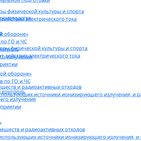
нальной подготовки
ы физической культуры и спорта
роизводстве
действия электрического тока
в
ой обороне»
по ГО и ЧС
ры физической культуры и спорта
онтроль
 действия электрического тока
го излучения
приятии
кой обороне»
в по ГО и ЧС
еществ и радиоактивных отходов
 контроль
использующих источники ионизирующего излучения, и 
его излучения
дприятии
ь
веществ и радиоактивных отходов
 использующих источники ионизирующего излучения, и