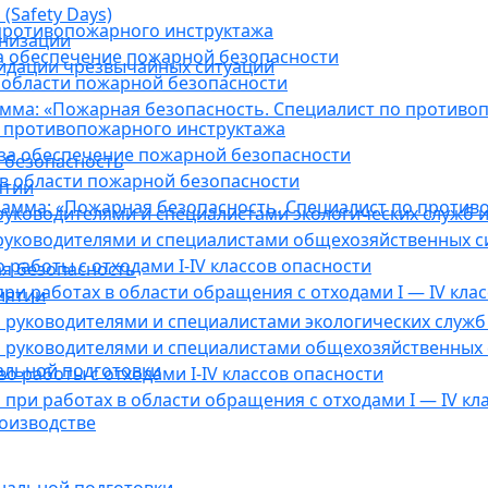
(Safety Days)
противопожарного инструктажа
анизации
а обеспечение пожарной безопасности
видации чрезвычайных ситуаций
 области пожарной безопасности
мма: «Пожарная безопасность. Специалист по противо
 противопожарного инструктажа
за обеспечение пожарной безопасности
 безопасность
в области пожарной безопасности
ятии
амма: «Пожарная безопасность. Специалист по против
уководителями и специалистами экологических служб и
руководителями и специалистами общехозяйственных с
работы с отходами I-IV классов опасности
я безопасность
ри работах в области обращения с отходами I — IV клас
иятии
руководителями и специалистами экологических служб 
 руководителями и специалистами общехозяйственных 
альной подготовки
о работы с отходами I-IV классов опасности
при работах в области обращения с отходами I — IV кл
оизводстве