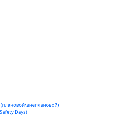
 (плановой\внеплановой)
afety Days)