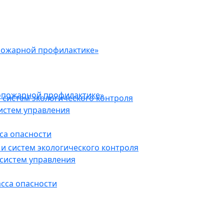
пожарной профилактике»
опожарной профилактике»
 систем экологического контроля
истем управления
са опасности
и систем экологического контроля
систем управления
асса опасности