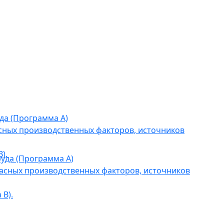
да (Программа А)
сных производственных факторов, источников
).
уда (Программа А)
асных производственных факторов, источников
В).