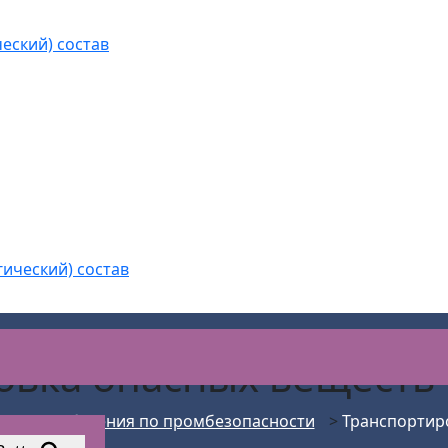
еский) состав
гический) состав
овка опасных веществ
Курсы обучения по промбезопасности
>
Транспортир