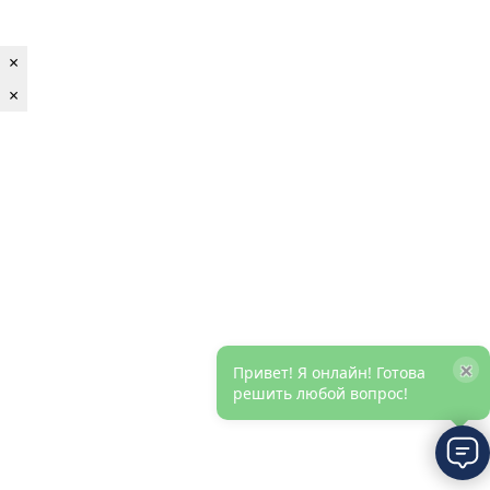
×
×
×
Привет! Я онлайн! Готова
решить любой вопрос!