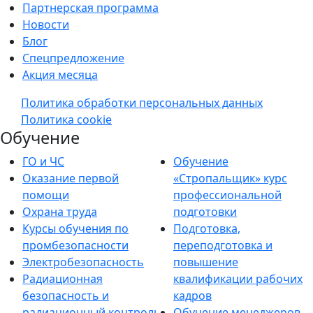
Партнерская программа
Новости
Блог
Спецпредложение
Акция месяца
Политика обработки персональных данных
Политика cookie
Обучение
ГО и ЧС
Обучение
Оказание первой
«Стропальщик» курс
помощи
профессиональной
Охрана труда
подготовки
Курсы обучения по
Подготовка,
промбезопасности
переподготовка и
Электробезопасность
повышение
Радиационная
квалификации рабочих
безопасность и
кадров
радиационный контроль
Обучение менеджеров