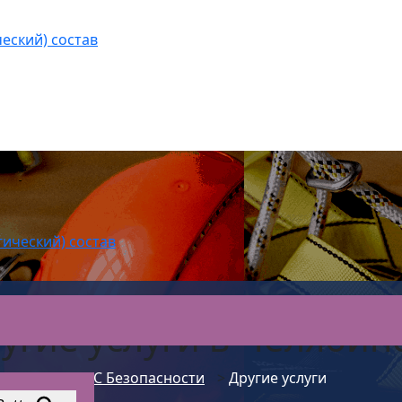
еский) состав
гический) состав
угие услуги в Челябин
АС Безопасности
>
Другие услуги