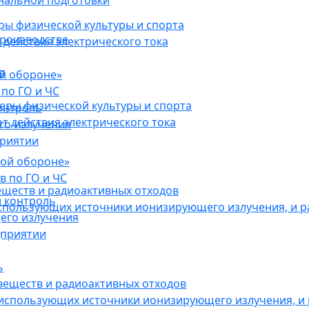
нальной подготовки
ы физической культуры и спорта
роизводстве
действия электрического тока
в
ой обороне»
по ГО и ЧС
ры физической культуры и спорта
онтроль
 действия электрического тока
го излучения
приятии
кой обороне»
в по ГО и ЧС
еществ и радиоактивных отходов
 контроль
использующих источники ионизирующего излучения, и 
его излучения
дприятии
ь
веществ и радиоактивных отходов
 использующих источники ионизирующего излучения, и