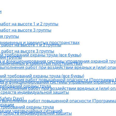
и
бот на высоте 1 и 2 группы
абот на высоте 3 группы
ия группы
раниченных и замкнутых пространствах
абот на высоте 1 и 2 группы
работ на высоте 3 группы
й требований охраны труда (все буквы)
ния группы
 и функционирования системы управления охраной тру
граниченных и замкнутых пространствах
ыполнения работ при воздействии вредных и (или) опа
ний требований охраны труда (все буквы)
выполнения работ повышенной опасности (Программа В
а и функционирования системы управления охраной тр
требований охраны труда
выполнения работ при воздействии вредных и (или) оп
 средств индивидуальной защиты
afety Days)
 выполнения работ повышенной опасности (Программа 
низации
 требований охраны труда
дации чрезвычайных ситуаций
) средств индивидуальной защиты