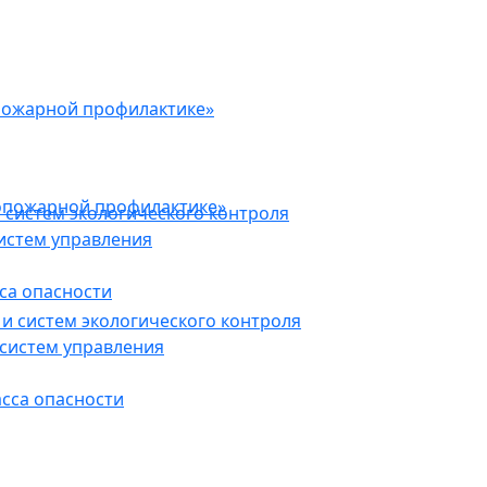
пожарной профилактике»
опожарной профилактике»
 систем экологического контроля
истем управления
са опасности
и систем экологического контроля
систем управления
асса опасности