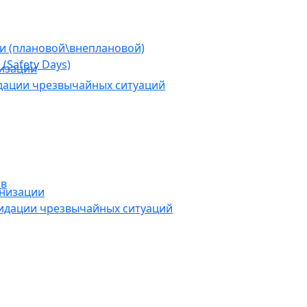
ии (плановой\внеплановой)
(Safety Days)
низации
дации чрезвычайных ситуаций
ов
анизации
видации чрезвычайных ситуаций