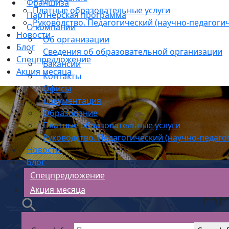
Франшиза
Платные образовательные услуги
Партнерская программа
Руководство. Педагогический (научно-педагогич
О компании
Новости
Об организации
Блог
Сведения об образовательной организации
Спецпредложение
Вакансии
Акция месяца
Контакты
Офисы
Документация
Образование
Платные образовательные услуги
Руководство. Педагогический (научно-педаго
Новости
Блог
Спецпредложение
Др
Акция месяца