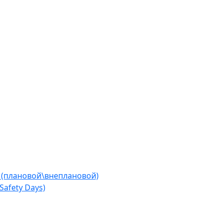
 (плановой\внеплановой)
afety Days)