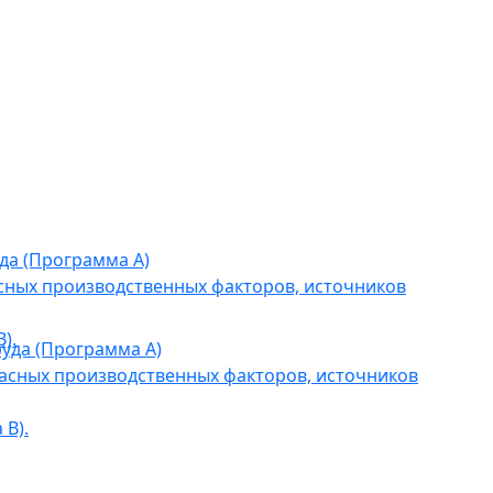
да (Программа А)
сных производственных факторов, источников
).
уда (Программа А)
асных производственных факторов, источников
В).