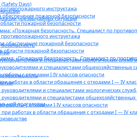
(Safety Days)
противопожарного инструктажа
анизации
а обеспечение пожарной безопасности
видации чрезвычайных ситуаций
 области пожарной безопасности
мма: «Пожарная безопасность. Специалист по противо
 противопожарного инструктажа
за обеспечение пожарной безопасности
 безопасность
в области пожарной безопасности
ятии
амма: «Пожарная безопасность. Специалист по против
уководителями и специалистами экологических служб и
руководителями и специалистами общехозяйственных с
работы с отходами I-IV классов опасности
я безопасность
ри работах в области обращения с отходами I — IV клас
иятии
руководителями и специалистами экологических служб 
 руководителями и специалистами общехозяйственных 
альной подготовки
о работы с отходами I-IV классов опасности
при работах в области обращения с отходами I — IV кл
оизводстве