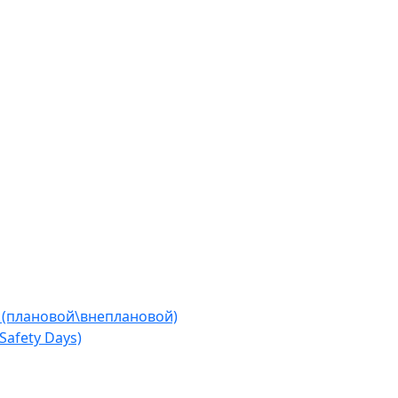
 (плановой\внеплановой)
afety Days)