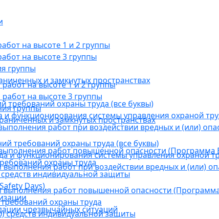
и
бот на высоте 1 и 2 группы
абот на высоте 3 группы
ия группы
раниченных и замкнутых пространствах
абот на высоте 1 и 2 группы
работ на высоте 3 группы
й требований охраны труда (все буквы)
ния группы
 и функционирования системы управления охраной тру
граниченных и замкнутых пространствах
ыполнения работ при воздействии вредных и (или) опа
ний требований охраны труда (все буквы)
выполнения работ повышенной опасности (Программа В
а и функционирования системы управления охраной тр
требований охраны труда
выполнения работ при воздействии вредных и (или) оп
 средств индивидуальной защиты
afety Days)
 выполнения работ повышенной опасности (Программа 
низации
 требований охраны труда
дации чрезвычайных ситуаций
) средств индивидуальной защиты