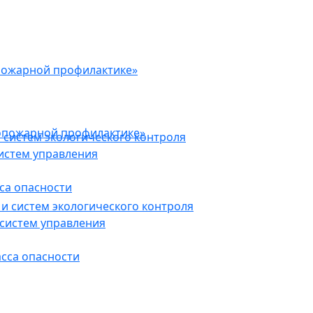
пожарной профилактике»
опожарной профилактике»
 систем экологического контроля
истем управления
са опасности
и систем экологического контроля
систем управления
асса опасности