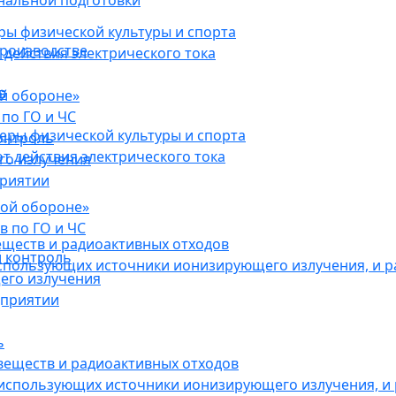
нальной подготовки
ы физической культуры и спорта
роизводстве
действия электрического тока
в
ой обороне»
по ГО и ЧС
ры физической культуры и спорта
онтроль
 действия электрического тока
го излучения
приятии
кой обороне»
в по ГО и ЧС
еществ и радиоактивных отходов
 контроль
использующих источники ионизирующего излучения, и 
его излучения
дприятии
ь
веществ и радиоактивных отходов
 использующих источники ионизирующего излучения, и