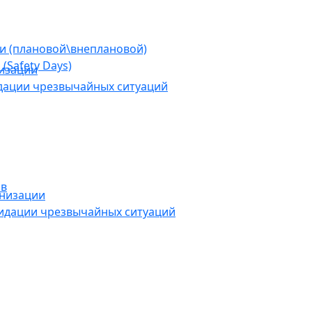
ии (плановой\внеплановой)
(Safety Days)
низации
дации чрезвычайных ситуаций
ов
анизации
видации чрезвычайных ситуаций