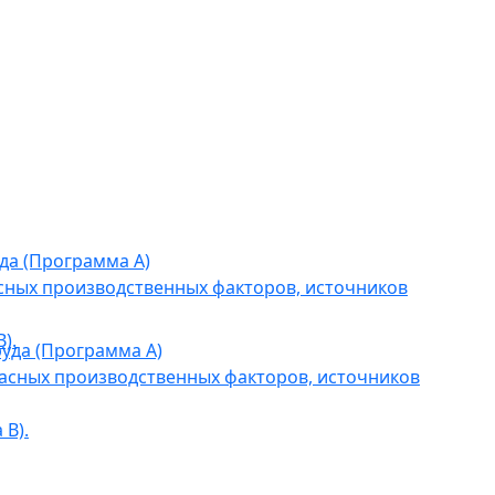
да (Программа А)
сных производственных факторов, источников
).
уда (Программа А)
асных производственных факторов, источников
В).