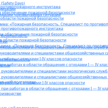
(Safety Days)
противопожарного инструктажа
анизации
а обеспечение пожарной безопасности
видации чрезвычайных ситуаций
 области пожарной безопасности
мма: «Пожарная безопасность. Специалист по противо
 противопожарного инструктажа
за обеспечение пожарной безопасности
 безопасность
в области пожарной безопасности
ятии
амма: «Пожарная безопасность. Специалист по против
уководителями и специалистами экологических служб и
руководителями и специалистами общехозяйственных с
работы с отходами I-IV классов опасности
я безопасность
ри работах в области обращения с отходами I — IV клас
иятии
руководителями и специалистами экологических служб 
 руководителями и специалистами общехозяйственных 
альной подготовки
о работы с отходами I-IV классов опасности
при работах в области обращения с отходами I — IV кл
оизводстве