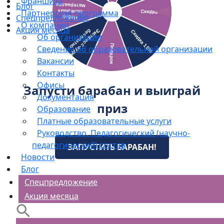
Франшиза
Блог
Партнерская программа
Спецпредложение
О компании
Акция месяца
Об организации
Сведения об образовательной организации
Вакансии
Контакты
Офисы
Запусти барабан и выиграй
Документация
приз
Образование
Платные образовательные услуги
Руководство. Педагогический (научно-
педагогический) состав
ЗАПУСТИТЬ БАРАБАН!
Новости
Блог
Спецпредложение
Акция месяца