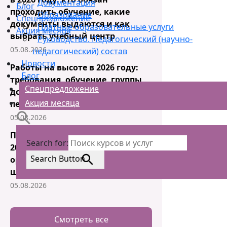
Документация
Блог
проходить обучение, какие
Образование
Спецпредложение
документы выдаются и как
Платные образовательные услуги
Акция месяца
выбрать учебный центр
Руководство. Педагогический (научно-
05.08.2026
педагогический) состав
Новости
Работы на высоте в 2026 году:
Блог
требования, обучение, группы
Спецпредложение
допуска, наряд-допуск и
Акция месяца
периодичность
05.08.2026
Промышленная безопасность в
Search for:
2026 году: что обязана сделать
Search Button
организация и как избежать
штрафов
05.08.2026
Смотреть все