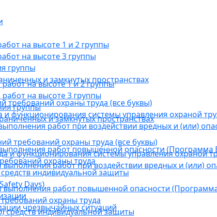
и
бот на высоте 1 и 2 группы
абот на высоте 3 группы
ия группы
раниченных и замкнутых пространствах
абот на высоте 1 и 2 группы
работ на высоте 3 группы
й требований охраны труда (все буквы)
ния группы
 и функционирования системы управления охраной тру
граниченных и замкнутых пространствах
ыполнения работ при воздействии вредных и (или) опа
ний требований охраны труда (все буквы)
выполнения работ повышенной опасности (Программа В
а и функционирования системы управления охраной тр
требований охраны труда
выполнения работ при воздействии вредных и (или) оп
 средств индивидуальной защиты
afety Days)
 выполнения работ повышенной опасности (Программа 
низации
 требований охраны труда
дации чрезвычайных ситуаций
) средств индивидуальной защиты