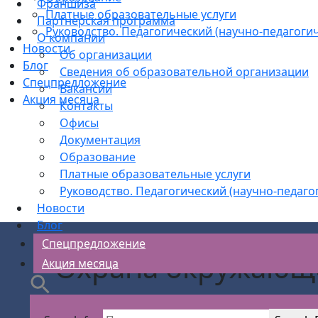
Франшиза
Платные образовательные услуги
Партнерская программа
Руководство. Педагогический (научно-педагогич
О компании
Новости
Об организации
Блог
Сведения об образовательной организации
Спецпредложение
Вакансии
Акция месяца
Контакты
Офисы
Документация
Образование
Платные образовательные услуги
Руководство. Педагогический (научно-педаго
Новости
Блог
Спецпредложение
Охрана окружающе
Акция месяца