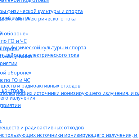
нальной подготовки
ы физической культуры и спорта
роизводстве
действия электрического тока
в
ой обороне»
по ГО и ЧС
ры физической культуры и спорта
онтроль
 действия электрического тока
го излучения
приятии
кой обороне»
в по ГО и ЧС
еществ и радиоактивных отходов
 контроль
использующих источники ионизирующего излучения, и 
его излучения
дприятии
ь
веществ и радиоактивных отходов
 использующих источники ионизирующего излучения, и