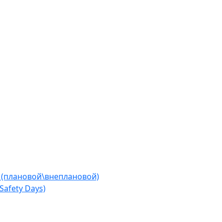
 (плановой\внеплановой)
afety Days)