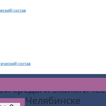
еский) состав
гический) состав
й среды и экологическ
Челябинске