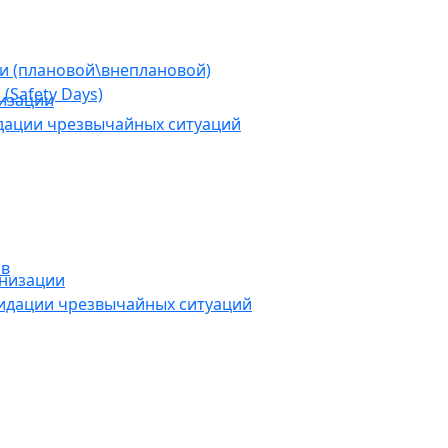
ии (плановой\внеплановой)
(Safety Days)
низации
дации чрезвычайных ситуаций
ов
анизации
видации чрезвычайных ситуаций