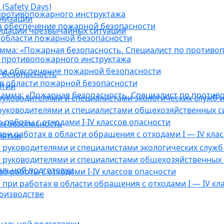
(Safety Days)
противопожарного инструктажа
анизации
а обеспечение пожарной безопасности
видации чрезвычайных ситуаций
 области пожарной безопасности
мма: «Пожарная безопасность. Специалист по противо
 противопожарного инструктажа
за обеспечение пожарной безопасности
 безопасность
в области пожарной безопасности
ятии
амма: «Пожарная безопасность. Специалист по против
уководителями и специалистами экологических служб и
руководителями и специалистами общехозяйственных с
работы с отходами I-IV классов опасности
я безопасность
ри работах в области обращения с отходами I — IV клас
иятии
руководителями и специалистами экологических служб 
 руководителями и специалистами общехозяйственных 
альной подготовки
о работы с отходами I-IV классов опасности
при работах в области обращения с отходами I — IV кл
оизводстве