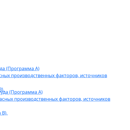
да (Программа А)
сных производственных факторов, источников
).
уда (Программа А)
асных производственных факторов, источников
В).