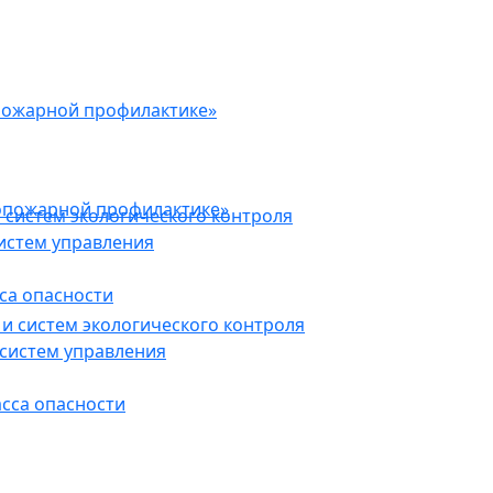
пожарной профилактике»
опожарной профилактике»
 систем экологического контроля
истем управления
са опасности
и систем экологического контроля
систем управления
асса опасности