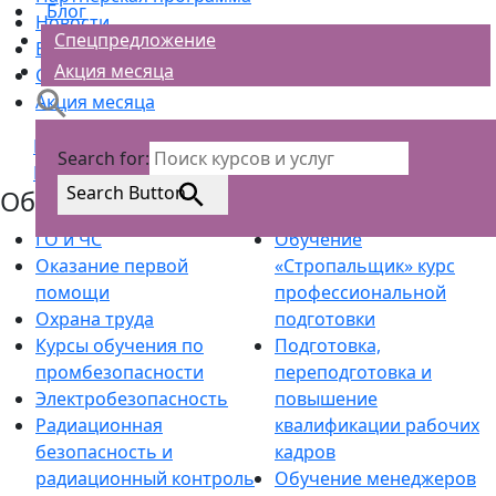
Блог
Новости
Спецпредложение
Блог
Акция месяца
Спецпредложение
Акция месяца
Политика обработки персональных данных
Search for:
Политика cookie
Search Button
Обучение
ГО и ЧС
Обучение
Оказание первой
«Стропальщик» курс
помощи
профессиональной
Охрана труда
подготовки
Курсы обучения по
Подготовка,
промбезопасности
переподготовка и
Электробезопасность
повышение
Радиационная
квалификации рабочих
безопасность и
кадров
радиационный контроль
Обучение менеджеров