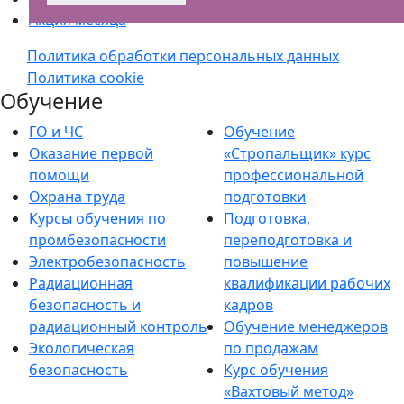
Акция месяца
Политика обработки персональных данных
Политика cookie
Обучение
ГО и ЧС
Обучение
Оказание первой
«Стропальщик» курс
помощи
профессиональной
Охрана труда
подготовки
Курсы обучения по
Подготовка,
промбезопасности
переподготовка и
Электробезопасность
повышение
Радиационная
квалификации рабочих
безопасность и
кадров
радиационный контроль
Обучение менеджеров
Экологическая
по продажам
безопасность
Курс обучения
«Вахтовый метод»