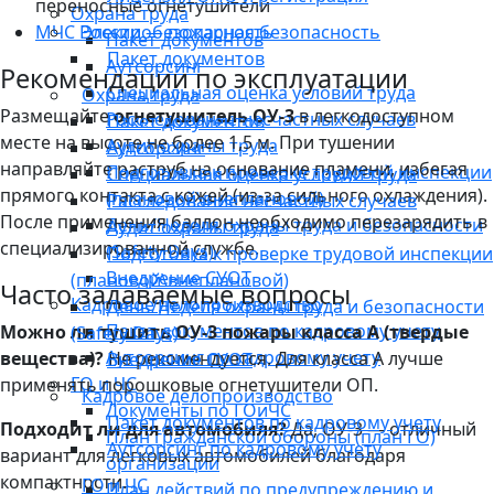
переносные огнетушители
Охрана труда
Электробезопасность
МЧС России — пожарная безопасность
Пакет документов
Пакет документов
Аутсорсинг
Рекомендации по эксплуатации
Специальная оценка условий труда
Охрана труда
Размещайте
огнетушитель ОУ-3
в легкодоступном
Расследование несчастных случаев
Пакет документов
месте на высоте не более 1,5 м. При тушении
Аудит охраны труда
Аутсорсинг
направляйте раструб на основание пламени, избегая
Подготовка к проверке трудовой инспекции
Специальная оценка условий труда
прямого контакта с кожей (из-за сильного охлаждения).
(плановой\внеплановой)
Расследование несчастных случаев
После применения баллон необходимо перезарядить в
День/Неделя охраны труда и безопасности
Аудит охраны труда
специализированной службе.
(Safety Days)
Подготовка к проверке трудовой инспекции
Внедрение СУОТ
(плановой\внеплановой)
Часто задаваемые вопросы
Кадровое делопроизводство
День/Неделя охраны труда и безопасности
Пакет документов по кадровому учету
Можно ли тушить ОУ-3 пожары класса A (твердые
(Safety Days)
Аутсорсинг по кадровому учету
вещества)?
Не рекомендуется. Для класса A лучше
Внедрение СУОТ
ГО и ЧС
применять порошковые огнетушители ОП.
Кадровое делопроизводство
Документы по ГОиЧС
Пакет документов по кадровому учету
Подходит ли для автомобиля?
Да, ОУ-3 — отличный
План гражданской обороны (план ГО)
Аутсорсинг по кадровому учету
вариант для легковых автомобилей благодаря
организации
компактности.
ГО и ЧС
План действий по предупреждению и