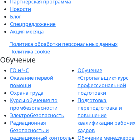
Партнерская программа
Новости
Блог
Спецпредложение
Акция месяца
Политика обработки персональных данных
Политика cookie
Обучение
ГО и ЧС
Обучение
Оказание первой
«Стропальщик» курс
помощи
профессиональной
Охрана труда
подготовки
Курсы обучения по
Подготовка,
промбезопасности
переподготовка и
Электробезопасность
повышение
Радиационная
квалификации рабочих
безопасность и
кадров
радиационный контроль
Обучение менеджеров