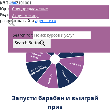
Блог
КПП - 667101001
Юр.адрес - 620000, Свердловская область, г
Спецпредложение
Екатеринбург, ул Пушкина, стр. 9а, офис 113
Акция месяца
разработка сайта
agensite.ru
Search for:
Search Button
Запусти барабан и выиграй
приз