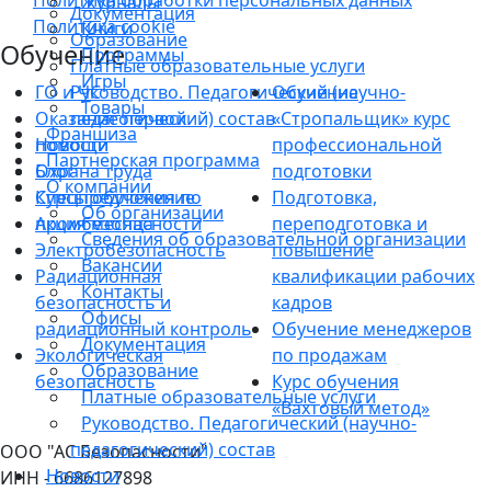
Политика обработки персональных данных
Журналы
Документация
Политика cookie
Книги
Образование
Обучение
Программы
Платные образовательные услуги
Игры
ГО и ЧС
Руководство. Педагогический (научно-
Обучение
Товары
Оказание первой
педагогический) состав
«Стропальщик» курс
Франшиза
Новости
помощи
профессиональной
Партнерская программа
Блог
Охрана труда
подготовки
О компании
Спецпредложение
Курсы обучения по
Подготовка,
Об организации
Акция месяца
промбезопасности
переподготовка и
Сведения об образовательной организации
Электробезопасность
повышение
Вакансии
Радиационная
квалификации рабочих
Контакты
безопасность и
кадров
Офисы
радиационный контроль
Обучение менеджеров
Документация
Экологическая
по продажам
Образование
безопасность
Курс обучения
Платные образовательные услуги
«Вахтовый метод»
Руководство. Педагогический (научно-
педагогический) состав
ООО "АС Безопасности"
Новости
ИНН - 6686127898