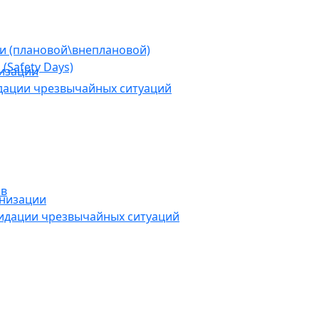
ии (плановой\внеплановой)
(Safety Days)
низации
дации чрезвычайных ситуаций
ов
анизации
видации чрезвычайных ситуаций