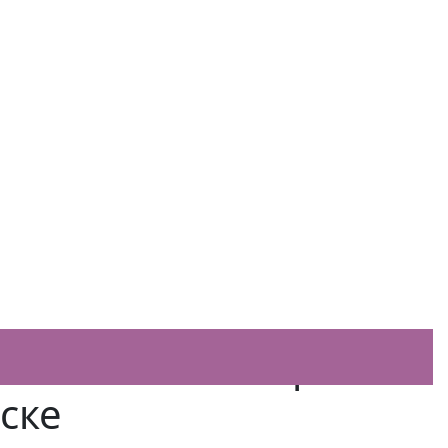
вки «Инспектор
ске