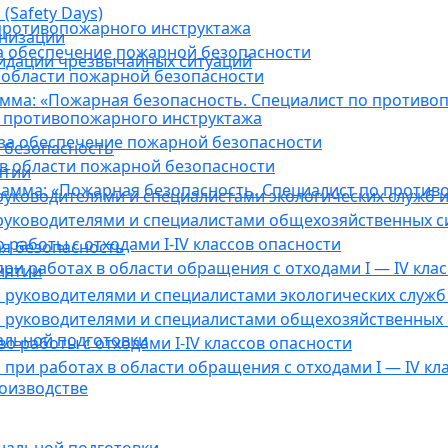
(Safety Days)
противопожарного инструктажа
анизации
а обеспечение пожарной безопасности
видации чрезвычайных ситуаций
 области пожарной безопасности
мма: «Пожарная безопасность. Специалист по противо
 противопожарного инструктажа
за обеспечение пожарной безопасности
 безопасность
в области пожарной безопасности
ятии
амма: «Пожарная безопасность. Специалист по против
уководителями и специалистами экологических служб и
руководителями и специалистами общехозяйственных с
работы с отходами I-IV классов опасности
я безопасность
ри работах в области обращения с отходами I — IV клас
иятии
руководителями и специалистами экологических служб 
 руководителями и специалистами общехозяйственных 
альной подготовки
о работы с отходами I-IV классов опасности
при работах в области обращения с отходами I — IV кл
оизводстве