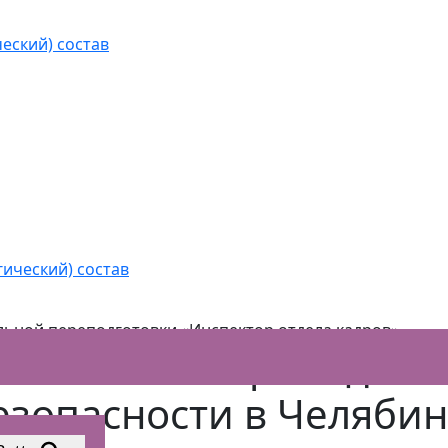
еский) состав
нальной переподготовки «Инспектор отдела кадров»
гический) состав
ьной переподготовки «Инспектор отдела кадров»
ональной переподгото
Безопасности в Челябин