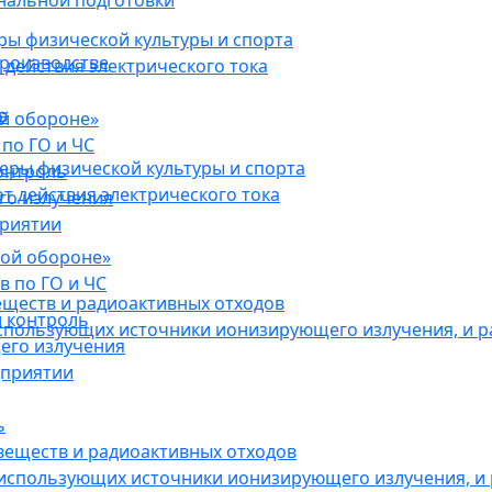
нальной подготовки
ы физической культуры и спорта
роизводстве
действия электрического тока
в
ой обороне»
по ГО и ЧС
ры физической культуры и спорта
онтроль
 действия электрического тока
го излучения
приятии
кой обороне»
в по ГО и ЧС
еществ и радиоактивных отходов
 контроль
использующих источники ионизирующего излучения, и 
его излучения
дприятии
ь
веществ и радиоактивных отходов
 использующих источники ионизирующего излучения, и