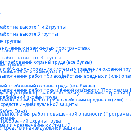
и
бот на высоте 1 и 2 группы
абот на высоте 3 группы
ия группы
раниченных и замкнутых пространствах
абот на высоте 1 и 2 группы
работ на высоте 3 группы
й требований охраны труда (все буквы)
ния группы
 и функционирования системы управления охраной тру
граниченных и замкнутых пространствах
ыполнения работ при воздействии вредных и (или) опа
ний требований охраны труда (все буквы)
выполнения работ повышенной опасности (Программа В
а и функционирования системы управления охраной тр
требований охраны труда
выполнения работ при воздействии вредных и (или) оп
 средств индивидуальной защиты
afety Days)
 выполнения работ повышенной опасности (Программа 
низации
 требований охраны труда
дации чрезвычайных ситуаций
) средств индивидуальной защиты