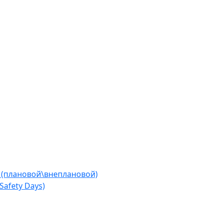
 (плановой\внеплановой)
afety Days)