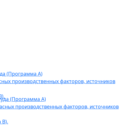
да (Программа А)
сных производственных факторов, источников
).
уда (Программа А)
асных производственных факторов, источников
В).