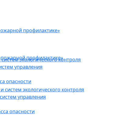
пожарной профилактике»
опожарной профилактике»
 систем экологического контроля
истем управления
са опасности
и систем экологического контроля
систем управления
асса опасности