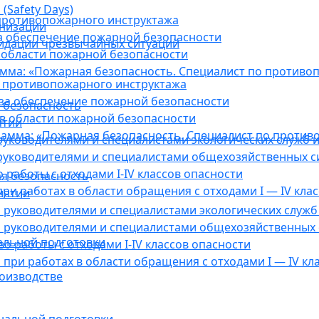
(Safety Days)
противопожарного инструктажа
анизации
а обеспечение пожарной безопасности
видации чрезвычайных ситуаций
 области пожарной безопасности
мма: «Пожарная безопасность. Специалист по противо
 противопожарного инструктажа
за обеспечение пожарной безопасности
 безопасность
в области пожарной безопасности
ятии
амма: «Пожарная безопасность. Специалист по против
уководителями и специалистами экологических служб и
руководителями и специалистами общехозяйственных с
работы с отходами I-IV классов опасности
я безопасность
ри работах в области обращения с отходами I — IV клас
иятии
руководителями и специалистами экологических служб 
 руководителями и специалистами общехозяйственных 
альной подготовки
о работы с отходами I-IV классов опасности
при работах в области обращения с отходами I — IV кл
оизводстве