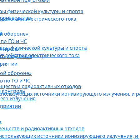
нальной подготовки
ы физической культуры и спорта
роизводстве
действия электрического тока
в
ой обороне»
по ГО и ЧС
ры физической культуры и спорта
онтроль
 действия электрического тока
го излучения
приятии
кой обороне»
в по ГО и ЧС
еществ и радиоактивных отходов
 контроль
использующих источники ионизирующего излучения, и 
его излучения
дприятии
ь
веществ и радиоактивных отходов
 использующих источники ионизирующего излучения, и