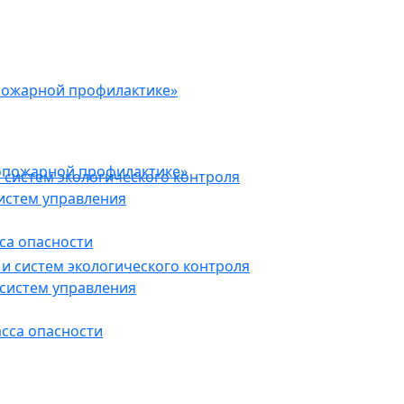
пожарной профилактике»
опожарной профилактике»
 систем экологического контроля
истем управления
са опасности
и систем экологического контроля
систем управления
асса опасности