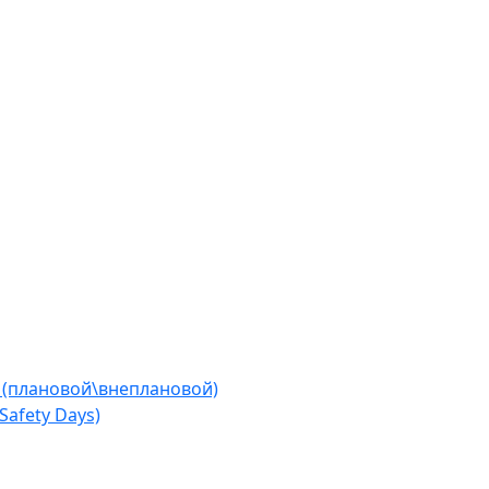
 (плановой\внеплановой)
afety Days)