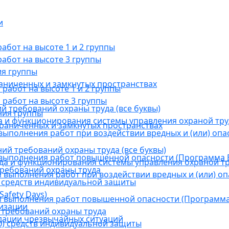
и
бот на высоте 1 и 2 группы
абот на высоте 3 группы
ия группы
раниченных и замкнутых пространствах
абот на высоте 1 и 2 группы
работ на высоте 3 группы
й требований охраны труда (все буквы)
ния группы
 и функционирования системы управления охраной тру
граниченных и замкнутых пространствах
ыполнения работ при воздействии вредных и (или) опа
ний требований охраны труда (все буквы)
выполнения работ повышенной опасности (Программа В
а и функционирования системы управления охраной тр
требований охраны труда
выполнения работ при воздействии вредных и (или) оп
 средств индивидуальной защиты
afety Days)
 выполнения работ повышенной опасности (Программа 
низации
 требований охраны труда
дации чрезвычайных ситуаций
) средств индивидуальной защиты