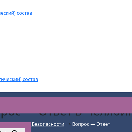
еский) состав
гический) состав
рос — Ответ в Челяби
АС Безопасности
>
Вопрос — Ответ