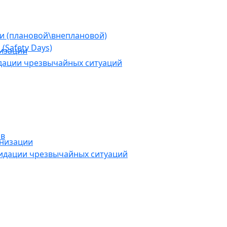
ии (плановой\внеплановой)
(Safety Days)
низации
дации чрезвычайных ситуаций
ов
анизации
видации чрезвычайных ситуаций