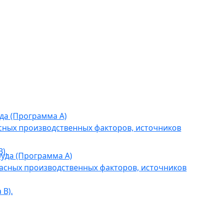
да (Программа А)
сных производственных факторов, источников
).
уда (Программа А)
асных производственных факторов, источников
В).