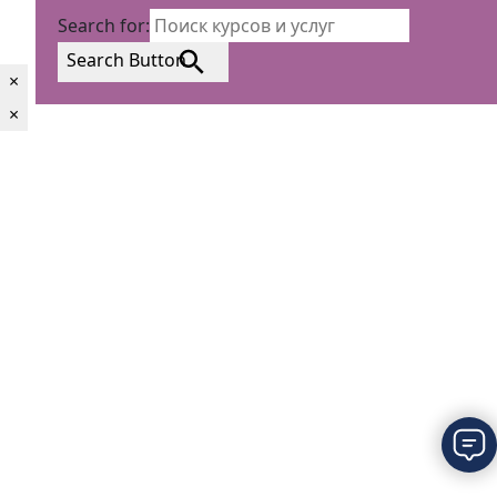
Search for:
Search Button
×
×
×
Привет! Я онлайн! Готова
решить любой вопрос!