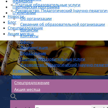
Франшиза
Платные образовательные услуги
Партнерская программа
Руководство. Педагогический (научно-педагогич
О компании
Новости
Об организации
Блог
Сведения об образовательной организации
Спецпредложение
Вакансии
Акция месяца
Контакты
Офисы
Документация
Образование
Платные образовательные услуги
Руководство. Педагогический (научно-педаго
Новости
Блог
Спецпредложение
Рукав пожар
Акция месяца
А