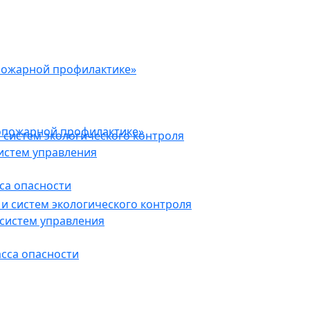
пожарной профилактике»
опожарной профилактике»
 систем экологического контроля
истем управления
са опасности
и систем экологического контроля
систем управления
асса опасности