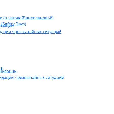
ии (плановой\внеплановой)
(Safety Days)
низации
дации чрезвычайных ситуаций
ов
анизации
видации чрезвычайных ситуаций