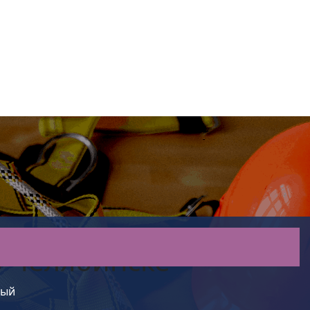
в Челябинске
ный