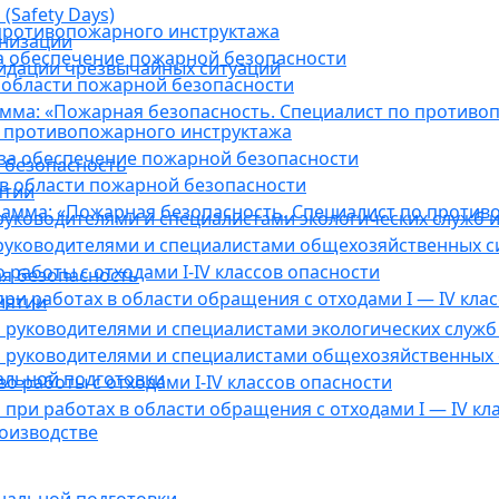
(Safety Days)
противопожарного инструктажа
анизации
а обеспечение пожарной безопасности
видации чрезвычайных ситуаций
 области пожарной безопасности
мма: «Пожарная безопасность. Специалист по противо
 противопожарного инструктажа
за обеспечение пожарной безопасности
 безопасность
в области пожарной безопасности
ятии
амма: «Пожарная безопасность. Специалист по против
уководителями и специалистами экологических служб и
руководителями и специалистами общехозяйственных с
работы с отходами I-IV классов опасности
я безопасность
ри работах в области обращения с отходами I — IV клас
иятии
руководителями и специалистами экологических служб 
 руководителями и специалистами общехозяйственных 
альной подготовки
о работы с отходами I-IV классов опасности
при работах в области обращения с отходами I — IV кл
оизводстве