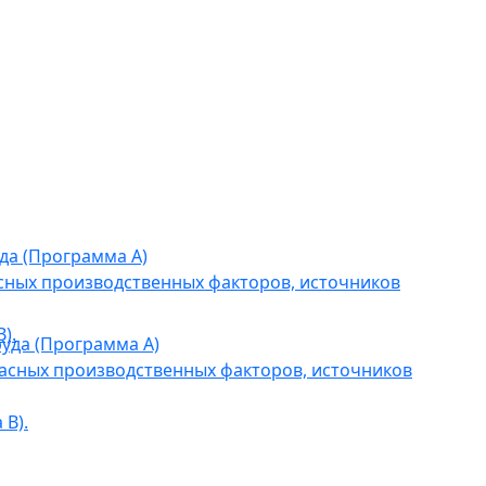
да (Программа А)
сных производственных факторов, источников
).
уда (Программа А)
асных производственных факторов, источников
В).