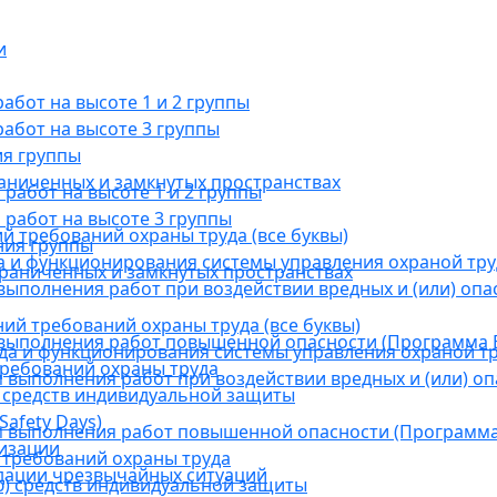
и
бот на высоте 1 и 2 группы
абот на высоте 3 группы
ия группы
раниченных и замкнутых пространствах
абот на высоте 1 и 2 группы
работ на высоте 3 группы
й требований охраны труда (все буквы)
ния группы
 и функционирования системы управления охраной тру
граниченных и замкнутых пространствах
ыполнения работ при воздействии вредных и (или) опа
ний требований охраны труда (все буквы)
выполнения работ повышенной опасности (Программа В
а и функционирования системы управления охраной тр
требований охраны труда
выполнения работ при воздействии вредных и (или) оп
 средств индивидуальной защиты
afety Days)
 выполнения работ повышенной опасности (Программа 
низации
 требований охраны труда
дации чрезвычайных ситуаций
) средств индивидуальной защиты