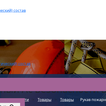
еский) состав
гический) состав
ный Ас Безопасности 
С Безопасности
>
Товары
>
Товары
>
Рукав пожар