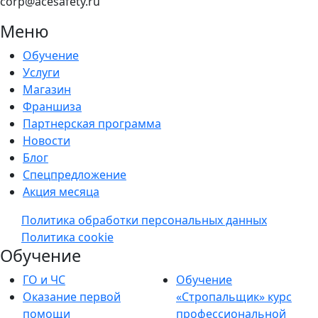
corp@acesafety.ru
строительный контроль ЕКБ
Меню
строительный контроль курсы руководителей
Обучение
строительный контроль организаций
Услуги
Магазин
строительный контроль предприятий
Франшиза
строительный контроль учебный курс
Партнерская программа
Новости
учебный центр
разработка курса обучения
Блог
Спецпредложение
лицензии на оразовательную деятельность
Акция месяца
аттестация сотрудников
Политика обработки персональных данных
Политика cookie
центр повышения квалификации
Обучение
строительный контроль повышение квалификации
ГО и ЧС
Обучение
переподготовка кадров
Оказание первой
«Стропальщик» курс
помощи
профессиональной