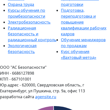
строительный контроль Екатеринбург
Охрана труда
подготовки
Курсы обучения по
Подготовка,
удостоверение после курса обучения
промбезопасности
переподготовка и
Электробезопасность
повышение
дистанционное обучение строительный контроль
Радиационная
квалификации рабочих
строительные курсы для специалистов
безопасность и
кадров
радиационный контроль
Обучение менеджеров
прохождение курсов в ЕКБ
Экологическая
по продажам
безопасность
Курс обучения
преподавание курсов в Екатеринбурге
«Вахтовый метод»
ООО "АС Безопасности"
ИНН - 6686127898
КПП - 667101001
Юр.адрес - 620000, Свердловская область, г
Екатеринбург, ул Пушкина, стр. 9а, офис 113
разработка сайта
agensite.ru