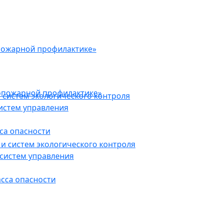
пожарной профилактике»
опожарной профилактике»
 систем экологического контроля
истем управления
са опасности
и систем экологического контроля
систем управления
асса опасности