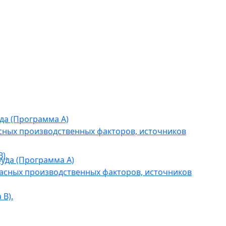
да (Программа А)
сных производственных факторов, источников
).
уда (Программа А)
асных производственных факторов, источников
В).