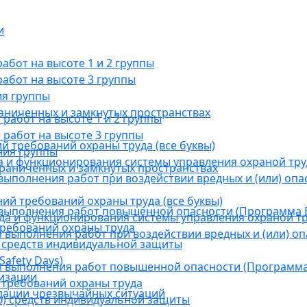
и
бот на высоте 1 и 2 группы
абот на высоте 3 группы
ия группы
раниченных и замкнутых пространствах
абот на высоте 1 и 2 группы
работ на высоте 3 группы
й требований охраны труда (все буквы)
ния группы
 и функционирования системы управления охраной тру
граниченных и замкнутых пространствах
ыполнения работ при воздействии вредных и (или) опа
ний требований охраны труда (все буквы)
выполнения работ повышенной опасности (Программа В
а и функционирования системы управления охраной тр
требований охраны труда
выполнения работ при воздействии вредных и (или) оп
 средств индивидуальной защиты
afety Days)
 выполнения работ повышенной опасности (Программа 
низации
 требований охраны труда
дации чрезвычайных ситуаций
) средств индивидуальной защиты