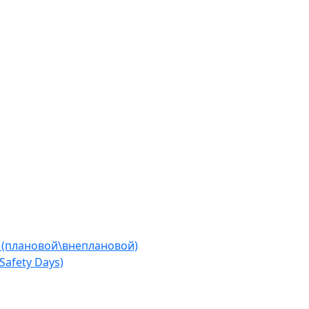
 (плановой\внеплановой)
afety Days)