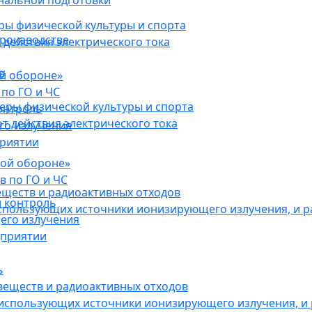
нальной подготовки
ы физической культуры и спорта
роизводстве
действия электрического тока
в
ой обороне»
по ГО и ЧС
ры физической культуры и спорта
онтроль
 действия электрического тока
го излучения
приятии
кой обороне»
в по ГО и ЧС
еществ и радиоактивных отходов
 контроль
использующих источники ионизирующего излучения, и 
его излучения
дприятии
ь
веществ и радиоактивных отходов
 использующих источники ионизирующего излучения, и