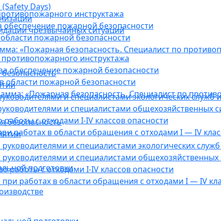
(Safety Days)
противопожарного инструктажа
анизации
а обеспечение пожарной безопасности
видации чрезвычайных ситуаций
 области пожарной безопасности
мма: «Пожарная безопасность. Специалист по противо
 противопожарного инструктажа
за обеспечение пожарной безопасности
 безопасность
в области пожарной безопасности
ятии
амма: «Пожарная безопасность. Специалист по против
уководителями и специалистами экологических служб и
руководителями и специалистами общехозяйственных с
работы с отходами I-IV классов опасности
я безопасность
ри работах в области обращения с отходами I — IV клас
иятии
руководителями и специалистами экологических служб 
 руководителями и специалистами общехозяйственных 
альной подготовки
о работы с отходами I-IV классов опасности
при работах в области обращения с отходами I — IV кл
оизводстве