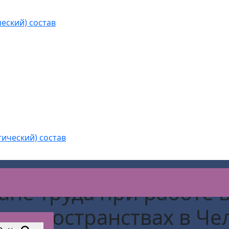
еский) состав
гический) состав
ане труда при работе 
ых пространствах
в Че