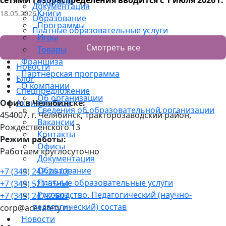
Журналы
Документация
Книги
18.05.2026
Образование
Программы
Платные образовательные услуги
Игры
Руководство. Педагогический (научно-
Смотреть все
Товары
педагогический) состав
Франшиза
Новости
Партнерская программа
Блог
О компании
Спецпредложение
Об организации
Офис в Челябинске:
Акция месяца
Сведения об образовательной организации
454007, г. Челябинск, Тракторозаводский район, ​
Вакансии
Рождественского 13​
Контакты
Режим работы:
Офисы
Работаем круглосуточно
Документация
Образование
+7 (343) 247-26-03
Платные образовательные услуги
+7 (343) 521-55-64
Руководство. Педагогический (научно-
+7 (343) 247-23-03
педагогический) состав
corp@acesafety.ru
Новости