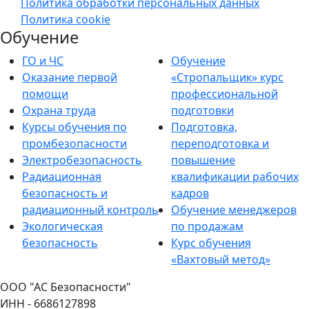
Политика обработки персональных данных
Политика cookie
Обучение
ГО и ЧС
Обучение
Оказание первой
«Стропальщик» курс
помощи
профессиональной
Охрана труда
подготовки
Курсы обучения по
Подготовка,
промбезопасности
переподготовка и
Электробезопасность
повышение
Радиационная
квалификации рабочих
безопасность и
кадров
радиационный контроль
Обучение менеджеров
Экологическая
по продажам
безопасность
Курс обучения
«Вахтовый метод»
ООО "АС Безопасности"
ИНН - 6686127898