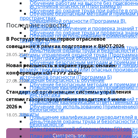
Обучение работам на высоте без присвоен
источников опасности (Программа Б)
Обучение по охране труда при работе в ог
Обучение безопасным методам и приемам 
пространствах
повышенной опасности (Программа В).
Последние новости
Эксперт по СОУТ
Внеплановое обучение и проверка знаний 
Обучение по охране труда и проверка зна
Обучение по использованию (применению)
В Роструде прошло первое отраслевое
труда (все буквы)
защиты
совещание в рамках подготовки к ВНОТ-2026
Обучение по общим вопросам охраны труд
День/Неделя охраны труда и безопасности (S
28.05.2026
системы управления охраной труда (Программа
План гражданской обороны (план ГО) орга
Обучение безопасным методам и приемам 
Новая реальность в охране труда: онлайн-
План действий по предупреждению и ликв
воздействии вредных и (или) опасных производ
конференция «ОТ-ГУРУ 2026»
ситуаций
источников опасности (Программа Б)
Пожарная безопасность обучение
27.05.2026
Обучение безопасным методам и приемам 
Повышение квалификации по проведению 
Стандарт об организации системы управления
повышенной опасности (Программа В).
инструктажа
сетями газораспределения вводится с 1 июля
Внеплановое обучение и проверка знаний 
Повышение квалификации ответственных з
2026 г.
Обучение по использованию (применению)
безопасности
защиты
18.05.2026
Повышение квалификации руководителей в
День/Неделя охраны труда и безопасности (
безопасности
План гражданской обороны (план ГО) орга
Дополнительная профессиональная програ
Смотреть все
План действий по предупреждению и ликв