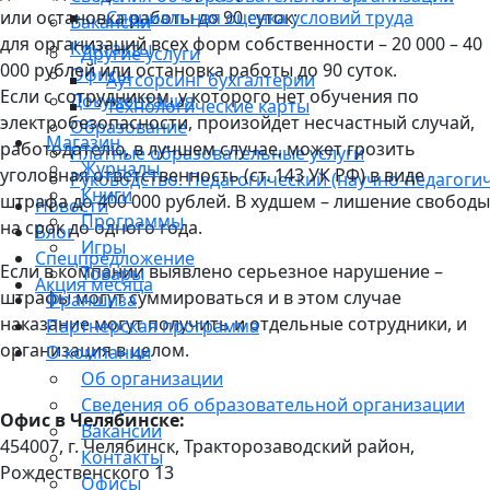
или остановка работы до 90 суток;
Специальная оценка условий труда
Вакансии
для организаций всех форм собственности – 20 000 – 40
Контакты
Другие услуги
000 рублей или остановка работы до 90 суток.
Офисы
Аутсорсинг бухгалтерии
Если с сотрудником, у которого нет обучения по
Документация
Технологические карты
электробезопасности, произойдет несчастный случай,
Образование
Магазин
работодателю, в лучшем случае, может грозить
Платные образовательные услуги
Журналы
уголовная ответственность (ст. 143 УК РФ) в виде
Руководство. Педагогический (научно-педагогич
Книги
штрафа до 400 000 рублей. В худшем – лишение свободы
Новости
Программы
на срок до одного года.
Блог
Игры
Спецпредложение
Если в компании выявлено серьезное нарушение –
Товары
Акция месяца
штрафы могут суммироваться и в этом случае
Франшиза
наказание могут получить и отдельные сотрудники, и
Партнерская программа
организация в целом.
О компании
Об организации
Сведения об образовательной организации
Офис в Челябинске:
Вакансии
454007, г. Челябинск, Тракторозаводский район, ​
Контакты
Рождественского 13​
Офисы